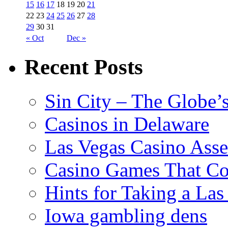
15
16
17
18
19
20
21
22
23
24
25
26
27
28
29
30
31
« Oct
Dec »
Recent Posts
Sin City – The Globe’
Casinos in Delaware
Las Vegas Casino Ass
Casino Games That Co
Hints for Taking a La
Iowa gambling dens