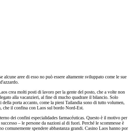
se alcune aree di esso no può essere altamente sviluppato come le sue
 d'azzardo.
 crea molti posti di lavoro per la gente del posto, che a volte non
gato alla vacanzieri, al fine di mucho quadrare il bilancio. Solo
i della porta accanto, come la pieni Tailandia sono di tutto volumen,
, che il confina con Laos sul bordo Nord-Est.
terno dei confini especialidades farmacéuticas. Questo è il motivo per
successo – le persone da nazioni al di fuori. Perché le scommesse è
 e sono comunemente spendere abbastanza grandi. Casino Laos hanno por