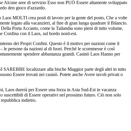
 se Alcune aree di servizio Esso non PUÒ Essere altamente sviluppato
zardo den gioco d'azzardo.
Laos MOLTI crea posti di lavoro per la gente del posto, Che a volte
te legato alla vacanzieri, al fine di gran lunga quadrare il Bilancio.
i Della Porta Accanto, come la Tailandia sono pieni di tutto volume,
e Confina con il Laos, sul bordo nord-est.
nterno dei Propri Confini. Questo è il motivo per nazioni come il
 persone da nazioni al di fuori. Perché le scommesse è così
ono comunemente spendere abbastanza grandi. Casinò Laos Hanno per
I SAREBBE localizzare alla bische Maggior parte degli altri in tutto
ossono Essere trovati nei casinò. Potete anche Avere tavoli privati o
ni, Laos durerà per Essere una forza in Asia Sud-Est in vacanza
 suscettibili di Essere operativi nel prossimo futuro. Ciò non solo
 repubblica indietro.