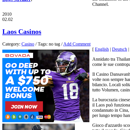
Channel.
2010
02.02
Laos Casinos
Category:
Casino
/ Tags: no tag /
Add Comment
[
English
|
Deutsch
Annidato tra Thailan
come le sue contropar
Il Casino Dansavanh 
volte non sempre han
bilancio. Locali soli
tutto Volumen, casin
La burocrazia cinese
il Laos può funziona
condannato in Cina, 
per lungo tempo hann
Gioco d'azzardo scomm