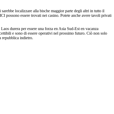
arebbe localizzare alla bische maggior parte degli altri in tutto il
 possono essere trovati nei casino. Potete anche avere tavoli privati
i, Laos durera per essere una forza en Asia Sud-Est en vacanza
ttibili e sono di essere operativi nel prossimo futuro. Ciò non solo
 repubblica indietro.