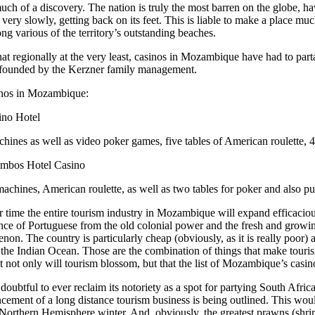
much of a discovery. The nation is truly the most barren on the globe, h
, very slowly, getting back on its feet. This is liable to make a place much
ng various of the territory’s outstanding beaches.
 that regionally at the very least, casinos in Mozambique have had to par
founded by the Kerzner family management.
sinos in Mozambique:
ino Hotel
chines as well as video poker games, five tables of American roulette, 4 
mbos Hotel Casino
 machines, American roulette, as well as two tables for poker and also p
er time the entire tourism industry in Mozambique will expand efficacious
ance of Portuguese from the old colonial power and the fresh and growi
n. The country is particularly cheap (obviously, as it is really poor) 
 the Indian Ocean. Those are the combination of things that make tourism
hat not only will tourism blossom, but that the list of Mozambique’s casin
doubtful to ever reclaim its notoriety as a spot for partying South Afric
ncement of a long distance tourism business is being outlined. This woul
 Northern Hemisphere winter. And, obviously, the greatest prawns (shr