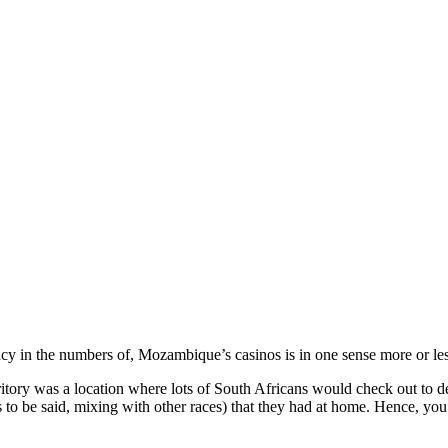
ncy in the numbers of, Mozambique’s casinos is in one sense more or les
erritory was a location where lots of South Africans would check out to 
s to be said, mixing with other races) that they had at home. Hence, you