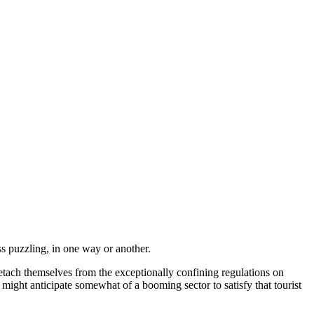
s puzzling, in one way or another.
detach themselves from the exceptionally confining regulations on
 might anticipate somewhat of a booming sector to satisfy that tourist