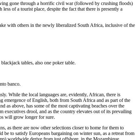
aving gone through a horrific civil war (followed by crushing floods)
 less of a tourist place, despite the fact that there is presently a
take with others in the newly liberalized South Africa, inclusive of the
blackjack tables, also one poker table.
unto banco.
ly. While the local languages are, evidently, African, there is
ng emergence of English, both from South Africa and as part of the
and as above, has some of the most captivating beaches over the
 executives drool, and as the country elevates out of its prevailing
os will grow longer for sure.
ans, as there are now other selections closer to home for them to
d be to satisfy Europeans bargaining on winter sun, as a retreat from
imp) worldwide derive from just offshore, in the Mozambique