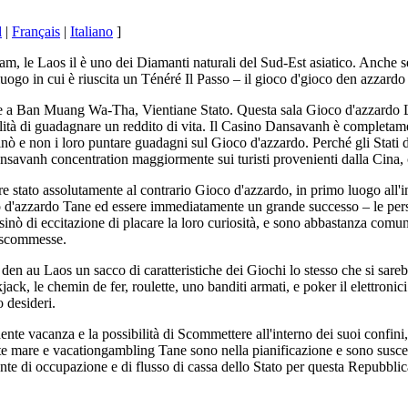
l
|
Français
|
Italiano
]
am, le Laos il è uno dei Diamanti naturali del Sud-Est asiatico. Anche 
luogo in cui è riuscita un Ténéré Il Passo – il gioco d'gioco den azzardo
 a Ban Muang Wa-Tha, Vientiane Stato. Questa sala Gioco d'azzardo Laos
tà di guadagnare un reddito di vita. Il Casino Dansavanh è completamente
inò e non i loro puntare guadagni sul Gioco d'azzardo. Perché gli Stati d
ansavanh concentration maggiormente sui turisti provenienti dalla Cina,
 stato assolutamente al contrario Gioco d'azzardo, in primo luogo all'in
o d'azzardo Tane ed essere immediatamente un grande successo – le pers
Casinò di eccitazione di placare la loro curiosità, e sono abbastanza 
i scommesse.
 au Laos un sacco di caratteristiche dei Giochi lo stesso che si sarebbe 
ck, le chemin de fer, roulette, uno banditi armati, e poker il elettronici
o desideri.
nte vacanza e la possibilità di Scommettere all'interno dei suoi confini
e mare e vacationgambling Tane sono nella pianificazione e sono suscetti
te di occupazione e di flusso di cassa dello Stato per questa Repubblica