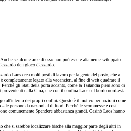
. Anche se alcune aree di esso non può essere altamente sviluppato
 d'azzardo den gioco d'azzardo.
do Laos crea molti posti di lavoro per la gente del posto, che a
 completamente legato alla vacanzieri, al fine di weit quadrare il
 Perché gli Stati della porta accanto, come la Tailandia pieni sono di
provenienti dalla Cina, che con il confina Laos sul bordo nord-est.
go all'interno dei propri confini. Questo è il motivo per nazioni come
– le persone da nazioni al di fuori. Perché le scommesse è così
tà, e sono comunemente Spendere abbastanza grandi. Casinò Laos hanno
 che si sarebbe localizzare bische alla maggior parte degli altri in