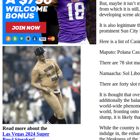
But, maybe it isn’t 
from which it is still
developing scene alo
It is also legitimate
prominent Sun City 
Here is a list of Ca
Maputo: Polana Cas
There are 78 slot ma
Namaacha: Sol Libo
There are forty slot
It is thought that ov
additionally the bal
world-wide phenomeno
world, fronting onto
slump, it is likely t
While the country is 
Read more about the
indulge in, the enha
Las Vegas 2024 Super
the bleakness of the
Bowl Streaker
!