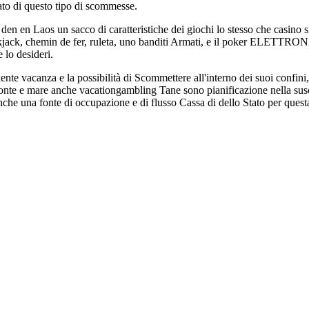
to di questo tipo di scommesse.
 en Laos un sacco di caratteristiche dei giochi lo stesso che casino si s
ack, chemin de fer, ruleta, uno banditi Armati, e il poker ELETTRONICI
 lo desideri.
ente vacanza e la possibilità di Scommettere all'interno dei suoi confin
ronte e mare anche vacationgambling Tane sono pianificazione nella susce
nche una fonte di occupazione e di flusso Cassa di dello Stato per questa