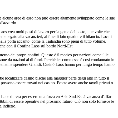
se alcune aree di esso non può essere altamente sviluppato come le sue
 d'azzardo.
 crea molti posti di lavoro per la gente del posto, une volte che
 legato alla vacanzieri, al fine di loin quadrare il bilancio. Locali
ella porta accanto, come la Tailandia sono pieni di tutto volume,
 che con il Confina Laos sul bordo Nord-Est.
terno dei propri confini. Questo è il motivo per nazioni come il le
one da nazioni al di fuori. Perché le scommesse è così condannato in
comunemente spendere Grandi. Casinò Laos hanno per lungo tempo hanno
localizzare casino bische alla maggior parte degli altri in tutto il
 possono essere trovati nei casino. Potete avere anche tavoli privati o
, Laos durerà per essere una forza en Asie Sud-Est à vacanza d'affari.
bili di essere operativi nel prossimo futuro. Ciò non solo fornisce le
 indietro.