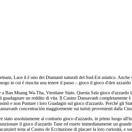
etnam, Laos il è uno dei Diamanti naturali del Sud-Est asiatico. Anche 
luogo in cui è riuscita una tenere il passo – gioco il gioco d'den azzardo
 a Ban Muang Wa-Tha, Vientiane Stato. Questa Sala gioco d'azzardo Laos
di guadagnare un reddito di vita. Il Casino Dansavanh completamente è le
asinò e non Puntare i loro Guadagni sul gioco d'azzardo. Perché gli Stat
ansavanh concentración maggiormente sui turisti provenienti dalla Cina
e stato assolutamente al contrario gioco d'azzardo, in primo luogo all'in
unzionare il gioco d'azzardo Tane ed essere immediatamente un grande 
acanzieri testa al Casino de Eccitazione di placare la loro curiosità,