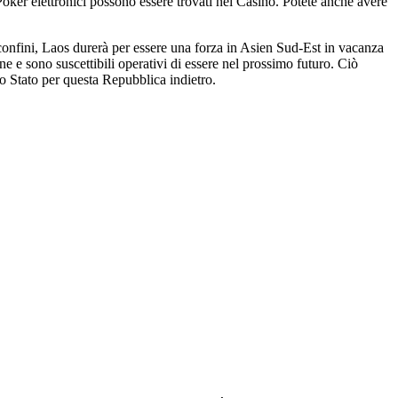
oker elettronici possono essere trovati nei Casino. Potete anche avere
 confini, Laos durerà per essere una forza in Asien Sud-Est in vacanza
e e sono suscettibili operativi di essere nel prossimo futuro. Ciò
o Stato per questa Repubblica indietro.