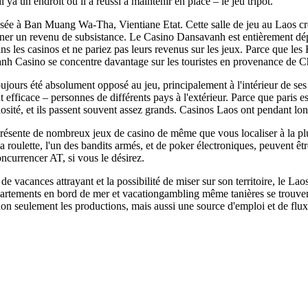
 ya un endroit où il a réussi à maintenir en place – le jeu tripot.
ée à Ban Muang Wa-Tha, Vientiane Etat. Cette salle de jeu au Laos crée
agner un revenu de subsistance. Le Casino Dansavanh est entièrement dé
les casinos et ne pariez pas leurs revenus sur les jeux. Parce que les É
nh Casino se concentre davantage sur les touristes en provenance de Chi
ujours été absolument opposé au jeu, principalement à l'intérieur de ses
t efficace – personnes de différents pays à l'extérieur. Parce que paris
riosité, et ils passent souvent assez grands. Casinos Laos ont pendant lo
présente de nombreux jeux de casino de même que vous localiser à la p
la roulette, l'un des bandits armés, et de poker électroniques, peuvent 
ncurrencer AT, si vous le désirez.
vacances attrayant et la possibilité de miser sur son territoire, le Lao
partements en bord de mer et vacationgambling même tanières se trouvent 
on seulement les productions, mais aussi une source d'emploi et de flux d