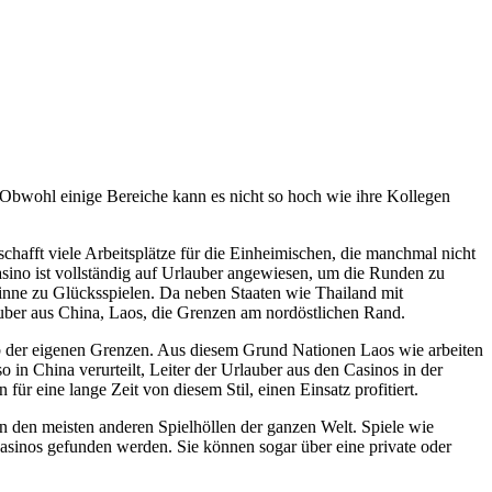
 Obwohl einige Bereiche kann es nicht so hoch wie ihre Kollegen
hafft viele Arbeitsplätze für die Einheimischen, die manchmal nicht
ino ist vollständig auf Urlauber angewiesen, um die Runden zu
inne zu Glücksspielen. Da neben Staaten wie Thailand mit
auber aus China, Laos, die Grenzen am nordöstlichen Rand.
alb der eigenen Grenzen. Aus diesem Grund Nationen Laos wie arbeiten
 in China verurteilt, Leiter der Urlauber aus den Casinos in der
ür eine lange Zeit von diesem Stil, einen Einsatz profitiert.
an den meisten anderen Spielhöllen der ganzen Welt. Spiele wie
Casinos gefunden werden. Sie können sogar über eine private oder