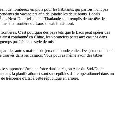
nt de nombreux emplois pour les habitants, qui parfois n'ont pas
pendants du vacanciers afin de joindre les deux bouts. Locals
tats Next Door tels que la Thaïlande sont remplis de tue-tête, les
ne, à la frontière du Laos à l'extrémité nord.
 frontières. C'est pourquoi des pays tels que le Laos peut opérer des
 est ainsi condamné en Chine, les vacanciers parer aux casinos dans
ngtemps profité de ce style de mise.
lupart des autres maisons de jeux du monde entier. Des jeux comme le
être trouvés dans les casinos. Vous pouvez même avoir des tables
s se supporter d'être une force dans la région Asie du Sud-Est en
dans la planification et sont susceptibles d'être opérationnel dans un
e trésorerie d'État à cette république en arrière.