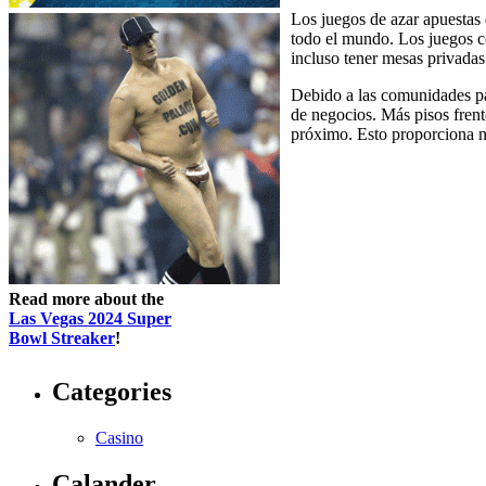
Los juegos de azar apuestas 
todo el mundo. Los juegos co
incluso tener mesas privadas 
Debido a las comunidades par
de negocios. Más pisos frent
próximo. Esto proporciona no
Read more about the
Las Vegas 2024 Super
Bowl Streaker
!
Categories
Casino
Calander