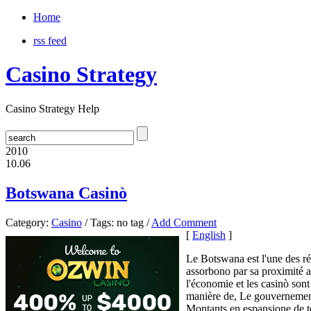
Home
rss feed
Casino Strategy
Casino Strategy Help
2010
10.06
Botswana Casinò
Category:
Casino
/ Tags: no tag /
Add Comment
[
English
]
Le Botswana est l'une des ré
assorbono par sa proximité a
l'économie et les casinò son
manière de, Le gouvernement
Montants en espansione de tou