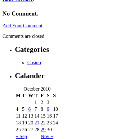
No Comment.
Add Your Comment
Comments are closed.
Categories
Casino
Calander
October 2010
M
T
W
T
F
S
S
1
2
3
4
5
6
7
8
9
10
11
12
13
14
15
16
17
18
19
20
21
22
23
24
25
26
27
28
29
30
« Sep
Nov »