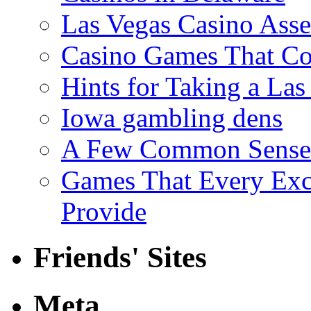
Las Vegas Casino Ass
Casino Games That Co
Hints for Taking a La
Iowa gambling dens
A Few Common Sense H
Games That Every Exc
Provide
Friends' Sites
Meta