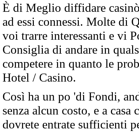
È di Meglio diffidare casin
ad essi connessi. Molte di Q
voi trarre interessanti e vi 
Consiglia di andare in quals
competere in quanto le prob
Hotel / Casino.
Così ha un po 'di Fondi, and
senza alcun costo, e a casa 
dovrete entrate sufficienti p