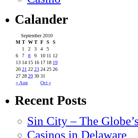
Calander
September 2010
M
T
W
T
F
S
S
1
2
3
4
5
6
7
8
9
10
11
12
13
14
15
16
17
18
19
20
21
22
23
24
25
26
27
28
29
30
31
« Aug
Oct »
Recent Posts
Sin City – The Globe’
Casinos in Delaware