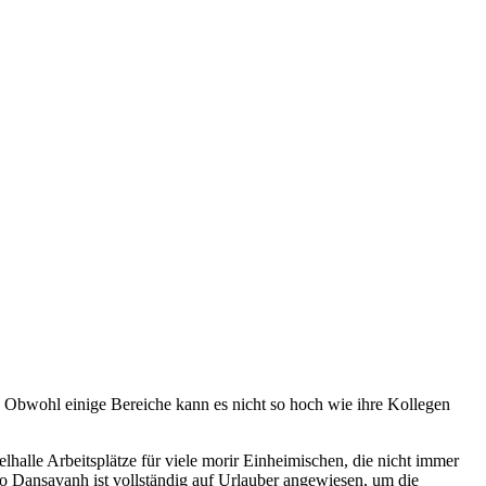
. Obwohl einige Bereiche kann es nicht so hoch wie ihre Kollegen
halle Arbeitsplätze für viele morir Einheimischen, die nicht immer
 Dansavanh ist vollständig auf Urlauber angewiesen, um die