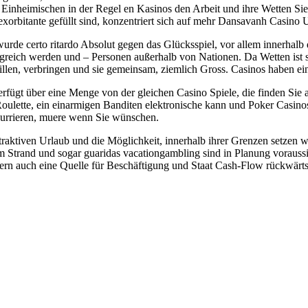
inheimischen in der Regel en Kasinos den Arbeit und ihre Wetten Sie
exorbitante gefüllt sind, konzentriert sich auf mehr Dansavanh Casino
wurde certo ritardo Absolut gegen das Glücksspiel, vor allem innerha
lgreich werden und – Personen außerhalb von Nationen. Da Wetten ist so
illen, verbringen und sie gemeinsam, ziemlich Gross. Casinos haben eine 
erfügt über eine Menge von der gleichen Casino Spiele, die finden Sie 
oulette, ein einarmigen Banditen elektronische kann und Poker Casino
kurrieren, muere wenn Sie wünschen.
aktiven Urlaub und die Möglichkeit, innerhalb ihrer Grenzen setzen wi
 Strand und sogar guaridas vacationgambling sind in Planung voraussic
ern auch eine Quelle für Beschäftigung und Staat Cash-Flow rückwärts