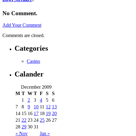
No Comment.
Add Your Comment
Comments are closed.
Categories
Casino
Calander
December 2009
M
T
W
T
F
S
S
1
2
3
4
5
6
7
8
9
10
11
12
13
14
15
16
17
18
19
20
21
22
23
24
25
26
27
28
29
30
31
« Nov
Jan »