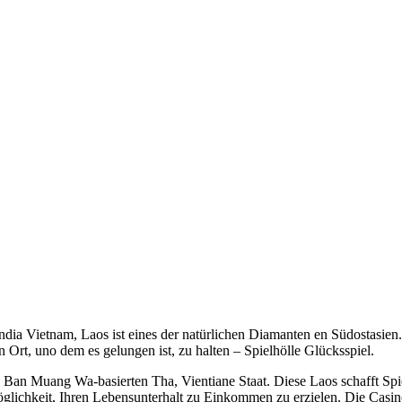
dia Vietnam, Laos ist eines der natürlichen Diamanten en Südostasien
in Ort, uno dem es gelungen ist, zu halten – Spielhölle Glücksspiel.
 Ban Muang Wa-basierten Tha, Vientiane Staat. Diese Laos schafft Spiel
ichkeit, Ihren Lebensunterhalt zu Einkommen zu erzielen. Die Casino